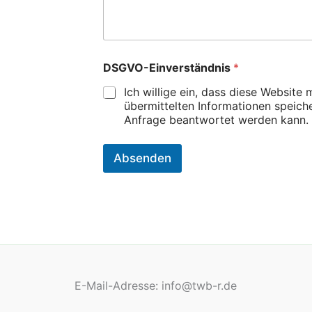
m
A
e
d
n
r
t
e
a
s
N
DSGVO-Einverständnis
*
r
s
a
o
e
c
Ich willige ein, dass diese Website 
d
*
h
übermittelten Informationen speich
e
r
Anfrage beantwortet werden kann.
r
i
N
c
a
h
Absenden
c
t
h
*
r
K
i
o
c
m
h
m
t
e
n
t
a
E-Mail-Adresse: info@twb-r.de
r